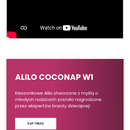
ALILO COCONAP W1
Kieszonkowe Alilo stworzone z myślą o
młodych rodzicach zostało nagrodzone
przez ekspertów branży dziecięcej!
KUP TERAZ