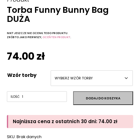
Torba Funny Bunny Bag
DUŻA
NIKT JESZCZE NIE OCENIŁ TEGO PRODUKTU.
ZRÓB TO JAKO PIERWSZY,
OCEŃ TEN PRODUKT
.
74.00
zł
Wzór torby
Najniższa cena z ostatnich 30 dni:
74.00
zł
SKU:
Brak danych