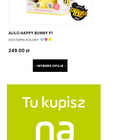
ALILO HAPPY BUNNY P1
MA
DOSTĘPNE KOLORY:
13
249.00
zł
WYBIERZ OPCJE
Ten
produkt
ma
wiele
wariantów.
Opcje
można
wybrać
na