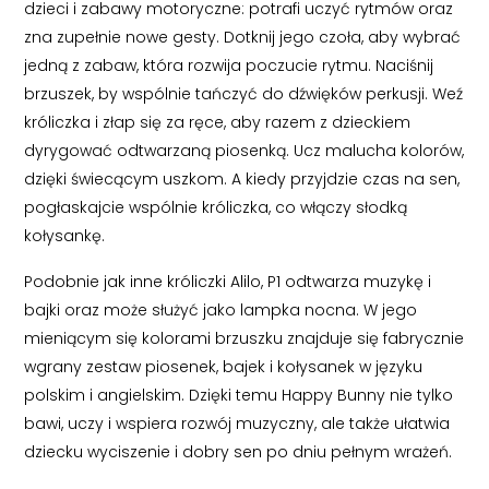
dzieci i zabawy motoryczne: potrafi uczyć rytmów oraz
zna zupełnie nowe gesty. Dotknij jego czoła, aby wybrać
jedną z zabaw, która rozwija poczucie rytmu. Naciśnij
brzuszek, by wspólnie tańczyć do dźwięków perkusji. Weź
króliczka i złap się za ręce, aby razem z dzieckiem
dyrygować odtwarzaną piosenką. Ucz malucha kolorów,
dzięki świecącym uszkom. A kiedy przyjdzie czas na sen,
pogłaskajcie wspólnie króliczka, co włączy słodką
kołysankę.
Podobnie jak inne króliczki Alilo, P1 odtwarza muzykę i
bajki oraz może służyć jako lampka nocna. W jego
mieniącym się kolorami brzuszku znajduje się fabrycznie
wgrany zestaw piosenek, bajek i kołysanek w języku
polskim i angielskim. Dzięki temu Happy Bunny nie tylko
bawi, uczy i wspiera rozwój muzyczny, ale także ułatwia
dziecku wyciszenie i dobry sen po dniu pełnym wrażeń.