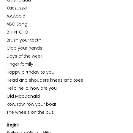
Kaczuszki
A,A,Apple
ABC Song
B-I-N-G-O
Brush your teeth
Clap your hands
Days of the week
Finger family
Happy birthday to you
Head and shouders knees and toes
Hello, hello, how are you
Old MacDonald
Row, row, row your boat
The wheels on the bus
Bajki:
Bajka o króliczku Alilo