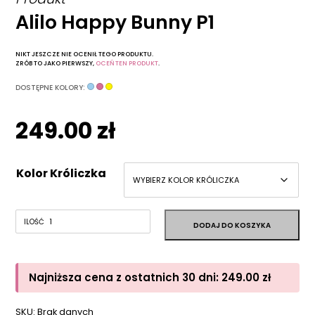
Alilo Happy Bunny P1
NIKT JESZCZE NIE OCENIŁ TEGO PRODUKTU.
ZRÓB TO JAKO PIERWSZY,
OCEŃ TEN PRODUKT
.
DOSTĘPNE KOLORY:
249.00
zł
Kolor Króliczka
Najniższa cena z ostatnich 30 dni:
249.00
zł
SKU:
Brak danych