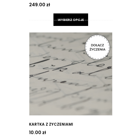
249.00
zł
WYBIERZ OPCJE
Ten
produkt
ma
wiele
wariantów.
Opcje
można
wybrać
na
stronie
produktu
KARTKA Z ŻYCZENIAMI
10.00
zł