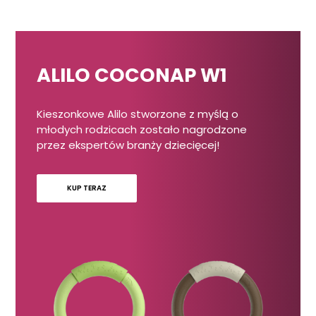
produkt
ma
wiele
wariantów.
ALILO COCONAP W1
Opcje
można
wybrać
Kieszonkowe Alilo stworzone z myślą o
na
młodych rodzicach zostało nagrodzone
stronie
przez ekspertów branży dziecięcej!
produktu
KUP TERAZ