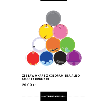
Ten
produkt
ma
wiele
wariantów.
Opcje
można
wybrać
na
stronie
produktu
ZESTAW 9 KART Z KOLORAMI DLA ALILO
SMARTY BUNNY R1
29.00
zł
WYBIERZ OPCJE
Ten