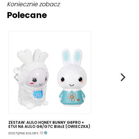
Koniecznie zobacz
Polecane
ZESTAW: ALILO HONEY BUNNY G6PRO +
ZE
ETUI NA ALILO G6/G7C BIAŁE (OWIECZKA)
ET
PO
DOSTĘPNE KOLORY:
DO