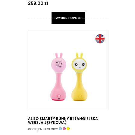
259.00
zł
WYBIERZ OPCJE
Ten
produkt
ma
wiele
wariantów.
Opcje
można
wybrać
na
stronie
produktu
ALILO SMARTY BUNNY R1 (ANGIELSKA
WERSJA JĘZYKOWA)
DOSTĘPNE KOLORY: