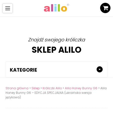
Znajdź swojego króliczka
SKLEP ALILO
KATEGORIE
Strona główna
>
Sklep
>
Króliczki Alilo
>
Alilo Honey Bunny G6
> Alilo
Honey Bunny G6 – EDYCJA SPECJALNA (ukraińska wersja
językowa)