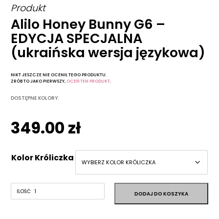
Produkt
Alilo Honey Bunny G6 –
EDYCJA SPECJALNA
(ukraińska wersja językowa)
NIKT JESZCZE NIE OCENIŁ TEGO PRODUKTU.
ZRÓB TO JAKO PIERWSZY,
OCEŃ TEN PRODUKT
.
DOSTĘPNE KOLORY:
349.00
zł
Kolor Króliczka