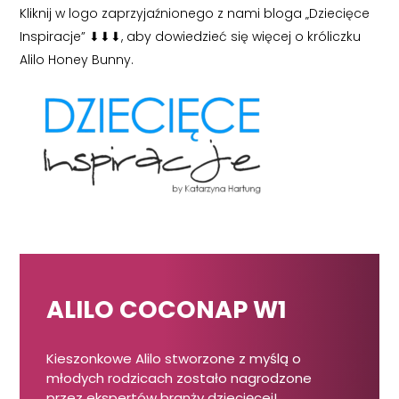
Kliknij w logo zaprzyjaźnionego z nami bloga „Dziecięce
Inspiracje”
⬇
⬇
⬇
, aby dowiedzieć się więcej o króliczku
Alilo Honey Bunny.
ALILO COCONAP W1
Kieszonkowe Alilo stworzone z myślą o
młodych rodzicach zostało nagrodzone
przez ekspertów branży dziecięcej!