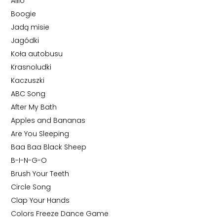
Alilo
Boogie
Jadą misie
Jagódki
Koła autobusu
Krasnoludki
Kaczuszki
ABC Song
After My Bath
Apples and Bananas
Are You Sleeping
Baa Baa Black Sheep
B-I-N-G-O
Brush Your Teeth
Circle Song
Clap Your Hands
Colors Freeze Dance Game