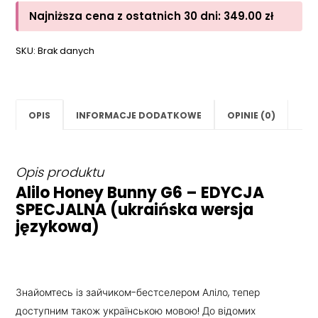
Najniższa cena z ostatnich 30 dni:
349.00
zł
SKU:
Brak danych
OPIS
INFORMACJE DODATKOWE
OPINIE (0)
Opis produktu
Alilo Honey Bunny G6 – EDYCJA
SPECJALNA (ukraińska wersja
językowa)
Знайомтесь із зайчиком-бестселером Аліло, тепер
доступним також українською мовою! До відомих