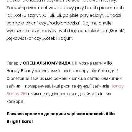
doskonale łączą muzykę dziecięcą i ludowe motywy.
Zapewnij dziecku chwile zabawy przy takich piosenkach,
jak „Kotku szary”, „Oj luli, luli, gołębie przyleciały”, „Chodzi
sen koło okien” czy „Podolanoczka”. Daj mu chwilę
wyciszenia przy tradycyjnych bajkach, takich jak „Kłosek”,
„Rękawiczka” czy „Kotek i kogut”.
Тепер у
СПЕЦІАЛЬНОМУ ВИДАННІ
можна мати Alilo
Honey Bunny з кнопками іншого кольору, ніж його одяг!
Фіолетовий зайчик має рожеві кнопки, а світло-блакитний
зайчик – помаранчеві. Інші риси та функції зайчиків
Honey
Bunny G6
нічим не відрізняються від зайчиків інших
кольорів.
Ласкаво просимо до родини чарівних кроликів Alilo
Bright Ears!