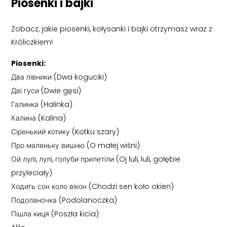
Piosenki i bajki
Zobacz, jakie piosenki, kołysanki i bajki otrzymasz wraz z
Króliczkiem!
Piosenki:
Два півники (Dwa koguciki)
Дві гуси (Dwie gęsi)
Галинка (Halinka)
Калина (Kalina)
Сіренький котику (Kotku szary)
Про маленьку вишню (O małej wiśni)
Ой лулі, лулі, голуби прилетіли (Oj luli, luli, gołębie
przyleciały)
Ходить сон коло вікон (Chodzi sen koło okien)
Подоланочка (Podolanoczka)
Пішла киця (Poszła kicia)