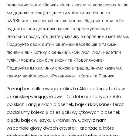
польських та англійських пісень, казок та колискових Аліло
ми додали колекцію з десяти унікальних пісень та
п&#39;яти казок українською мовою. Відкрийте для себе
чудові голоси двох виконавців та аранжування, які
ідеально поєднують дитячу музику з народними мотивами.
Подаруйте своїй дитині хвилинки веселощів з такими
піснями, як « Котику сіренький», «Ой, люлі ,люлі, налетіли
гулі» , «Ходить сон біля вікон» та «Подоляночка» .
Подаруйте їм хвилинку спокою з традиційними казками,
такими як «Колосок», «Рукавичка» , «Котик та Півник».
Poznaj bestsellerowego króliczka Alilo, od teraz także w
ukraińskiej wersji językowej! Do dobrze znanych z Alilo
polskich i angielskich piosenek, bajek i kołysanek teraz
dodaliśmy kolekcję dziesięciu wyjątkowych piosenek i
pięciu bajek w języku ukraińskim. Odkryj z nami
wspaniałe głosy dwóch artystek i aranżacje, które