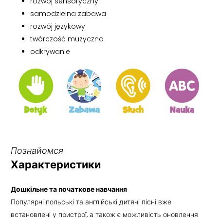
rozwój sensoryczny
samodzielna zabawa
rozwój językowy
twórczość muzyczna
odkrywanie
Познайомся
Характеристики
Дошкільне та початкове навчання
Популярні польські та англійські дитячі пісні вже
встановлені у пристрої, а також є можливість оновлення