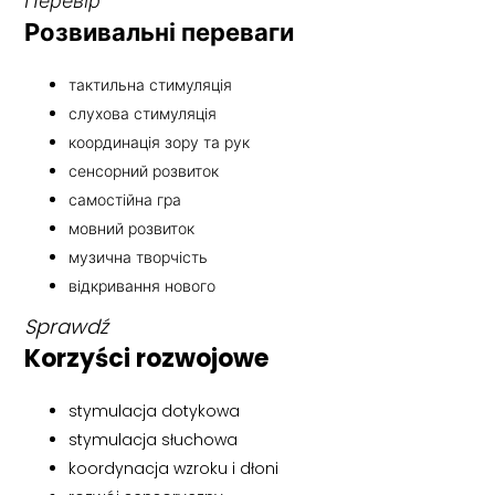
Перевір
Розвивальні переваги
тактильна стимуляція
слухова стимуляція
координація зору та рук
сенсорний розвиток
самостійна гра
мовний розвиток
музична творчість
відкривання нового
Sprawdź
Korzyści rozwojowe
stymulacja dotykowa
stymulacja słuchowa
koordynacja wzroku i dłoni