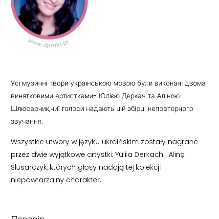
Усі музичні твори українською мовою були виконані двома
винятковими артистками- Юлією Деркач та Аліною
Шлюсарчик,чиї голоси надають цій збірці неповторного
звучання.
Wszystkie utwory w języku ukraińskim zostały nagrane
przez dwie wyjątkowe artystki: Yuliia Derkach i Alinę
Ślusarczyk, których głosy nadają tej kolekcji
niepowtarzalny charakter.