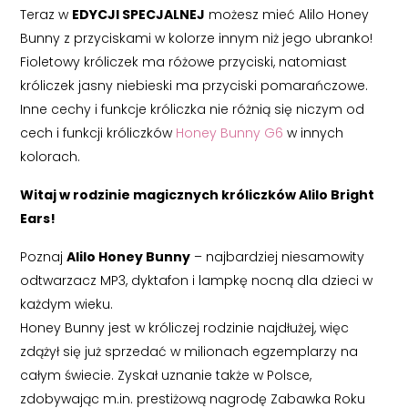
Teraz w
EDYCJI SPECJALNEJ
możesz mieć Alilo Honey
Bunny z przyciskami w kolorze innym niż jego ubranko!
Fioletowy króliczek ma różowe przyciski, natomiast
króliczek jasny niebieski ma przyciski pomarańczowe.
Inne cechy i funkcje króliczka nie różnią się niczym od
cech i funkcji króliczków
Honey Bunny G6
w innych
kolorach.
Witaj w rodzinie magicznych króliczków Alilo Bright
Ears!
Poznaj
Alilo Honey Bunny
– najbardziej niesamowity
odtwarzacz MP3, dyktafon i lampkę nocną dla dzieci w
każdym wieku.
Honey Bunny jest w króliczej rodzinie najdłużej, więc
zdążył się już sprzedać w milionach egzemplarzy na
całym świecie. Zyskał uznanie także w Polsce,
zdobywając m.in. prestiżową nagrodę Zabawka Roku