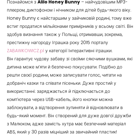
Познайомся з
Alilo Honey Bunny
– найчудовішим MP3-
плеєром, диктофоном і нічником для дітей будь-якого віку.
Honey Bunny є найстаршим у зайчиковій родині, тому вже
встиг продатися мільйонами примірників у всьому світі. Він
здобув визнання також у Польщі, отримавши, зокрема,
престижну нагороду Іграшка року 2015 порталу
ZABAWKOWICZ.pl
у категорії Інтерактивні іграшки.
Він гарантує чудову забаву зі своїми сяючими вушками, які
дитина може м’яти й безпечно покусувати. Подібно до
решти своєї родини, може записувати голос, читати на
добраніч казки та співати пісеньки. Дуже простий у
використанні: заряджається й підключається до
комп’ютера через USB-кабель, його кнопки можна
заблокувати, а відтворення зупиняти й відновлювати в
будь-який момент. Він створений для дуже довгої дружби
з Малюком, адже замість хутра має безпечний матеріал
ABS, який у 30 разів міцніший за звичайний пластик!