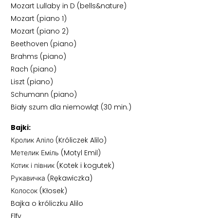
Mozart Lullaby in D (bells&nature)
Mozart (piano 1)
Mozart (piano 2)
Beethoven (piano)
Brahms (piano)
Rach (piano)
Liszt (piano)
Schumann (piano)
Biały szum dla niemowląt (30 min.)
Bajki:
Кролик Аліло (Króliczek Alilo)
Метелик Еміль (Motyl Emil)
Котик і півник (Kotek i kogutek)
Рукавичка (Rękawiczka)
Колосок (Kłosek)
Bajka o króliczku Alilo
Elfy