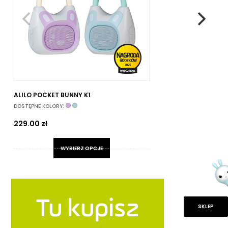
ALILO POCKET BUNNY K1
ZE
NA
DOSTĘPNE KOLORY:
(P
DO
229.00
zł
3
WYBIERZ OPCJE
Ten
produkt
ma
wiele
SKLEP
wariantów.
Opcje