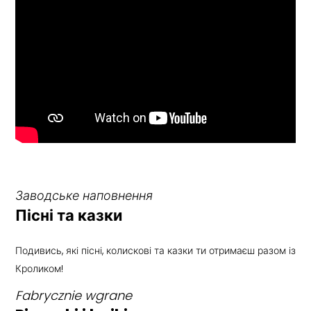
Заводське наповнення
Пісні та казки
Подивись, які пісні, колискові та казки ти отримаєш разом із
Кроликом!
Fabrycznie wgrane