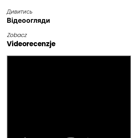
Дивитись
Відеоогляди
Zobacz
Videorecenzje