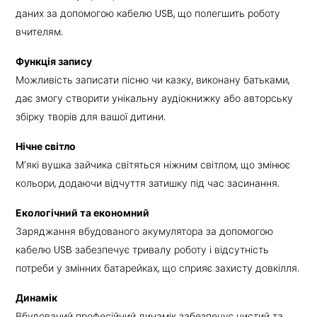
даних за допомогою кабелю USB, що полегшить роботу
вчителям.
Функція запису
Можливість записати пісню чи казку, виконану батьками,
дає змогу створити унікальну аудіокнижку або авторську
збірку творів для вашої дитини.
Нічне світло
М’які вушка зайчика світяться ніжним світлом, що змінює
кольори, додаючи відчуття затишку під час засинання.
Екологічний та економний
Заряджання вбудованого акумулятора за допомогою
кабелю USB забезпечує тривалу роботу і відсутність
потреби у змінних батарейках, що сприяє захисту довкілля.
Динамік
Вбудований професійний динамік забезпечує чистий та