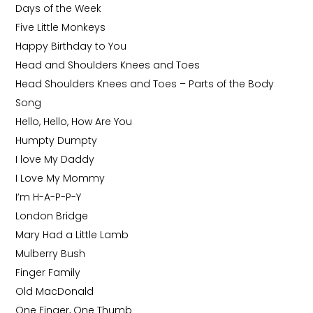
Days of the Week
Five Little Monkeys
Happy Birthday to You
Head and Shoulders Knees and Toes
Head Shoulders Knees and Toes – Parts of the Body
Song
Hello, Hello, How Are You
Humpty Dumpty
I love My Daddy
I Love My Mommy
I’m H-A-P-P-Y
London Bridge
Mary Had a Little Lamb
Mulberry Bush
Finger Family
Old MacDonald
One Finger, One Thumb