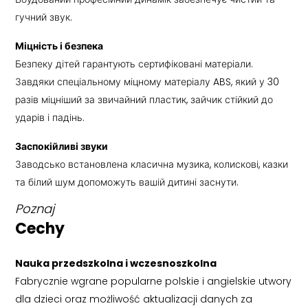
гучний звук.
Міцність і безпека
Безпеку дітей гарантують сертифіковані матеріали.
Завдяки спеціальному міцному матеріалу ABS, який у 30
разів міцніший за звичайний пластик, зайчик стійкий до
ударів і падінь.
Заспокійливі звуки
Заводсько встановлена класична музика, колискові, казки
та білий шум допоможуть вашій дитині заснути.
Poznaj
Cechy
Nauka przedszkolna i wczesnoszkolna
Fabrycznie wgrane popularne polskie i angielskie utwory
dla dzieci oraz możliwość aktualizacji danych za