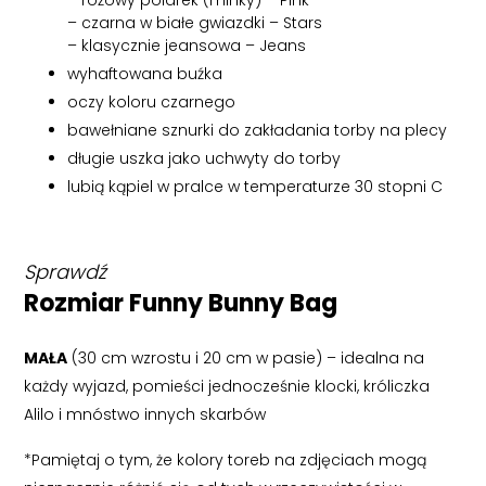
– różowy polarek (minky) – Pink
– czarna w białe gwiazdki – Stars
– klasycznie jeansowa – Jeans
wyhaftowana buźka
oczy koloru czarnego
bawełniane sznurki do zakładania torby na plecy
długie uszka jako uchwyty do torby
lubią kąpiel w pralce w temperaturze 30 stopni C
Sprawdź
Rozmiar Funny Bunny Bag
MAŁA
(30 cm wzrostu i 20 cm w pasie) – idealna na
każdy wyjazd, pomieści jednocześnie klocki, króliczka
Alilo i mnóstwo innych skarbów
*Pamiętaj o tym, że kolory toreb na zdjęciach mogą