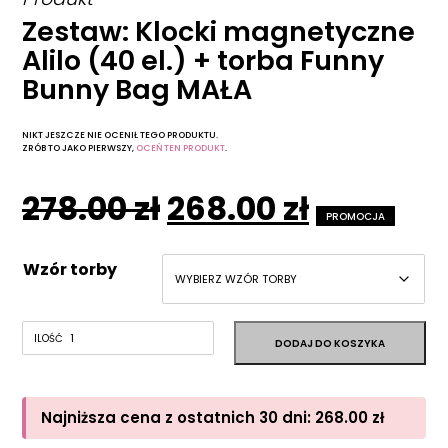
Zestaw: Klocki magnetyczne
Alilo (40 el.) + torba Funny
Bunny Bag MAŁA
NIKT JESZCZE NIE OCENIŁ TEGO PRODUKTU.
ZRÓB TO JAKO PIERWSZY,
OCEŃ TEN PRODUKT
.
Pierwotna
Aktualn
278.00
zł
268.00
zł
PROMOCJA
cena
cena
Wzór torby
wynosiła:
wynosi:
278.00 zł.
268.00 zł
Najniższa cena z ostatnich 30 dni:
268.00
zł