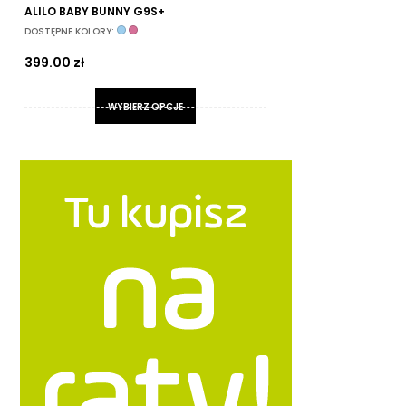
ALILO BABY BUNNY G9S+
MA
DOSTĘPNE KOLORY:
DO
399.00
zł
9
WYBIERZ OPCJE
Ten
produkt
ma
wiele
wariantów.
Opcje
można
wybrać
na
stronie
produktu