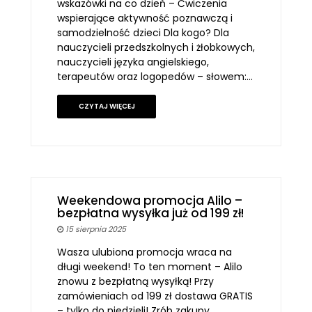
wskazówki na co dzień – Ćwiczenia
wspierające aktywność poznawczą i
samodzielność dzieci Dla kogo? Dla
nauczycieli przedszkolnych i żłobkowych,
nauczycieli języka angielskiego,
terapeutów oraz logopedów – słowem:…
CZYTAJ WIĘCEJ
Weekendowa promocja Alilo –
bezpłatna wysyłka już od 199 zł!
15 sierpnia 2025
Wasza ulubiona promocja wraca na
długi weekend! To ten moment – Alilo
znowu z bezpłatną wysyłką! Przy
zamówieniach od 199 zł dostawa GRATIS
– tylko do niedzieli! Zrób zakupy