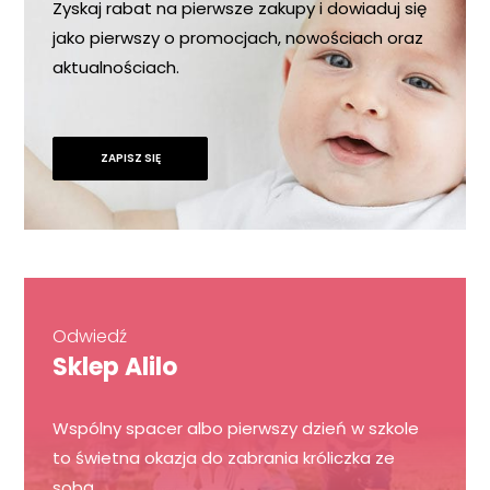
Zyskaj rabat na pierwsze zakupy i dowiaduj się
jako pierwszy o promocjach, nowościach oraz
aktualnościach.
ZAPISZ SIĘ
Odwiedź
Sklep Alilo
Wspólny spacer albo pierwszy dzień w szkole
to świetna okazja do zabrania króliczka ze
sobą.