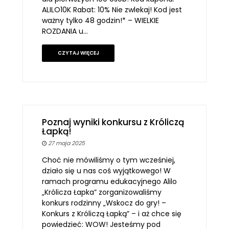
ALILO10K Rabat: 10% Nie zwlekaj! Kod jest
ważny tylko 48 godzin!* – WIELKIE
ROZDANIA u…
CZYTAJ WIĘCEJ
Poznaj wyniki konkursu z Króliczą
Łapką!
27 maja 2025
Choć nie mówiliśmy o tym wcześniej,
działo się u nas coś wyjątkowego! W
ramach programu edukacyjnego Alilo
„Królicza Łapka” zorganizowaliśmy
konkurs rodzinny „Wskocz do gry! –
Konkurs z Króliczą Łapką” – i aż chce się
powiedzieć: WOW! Jesteśmy pod