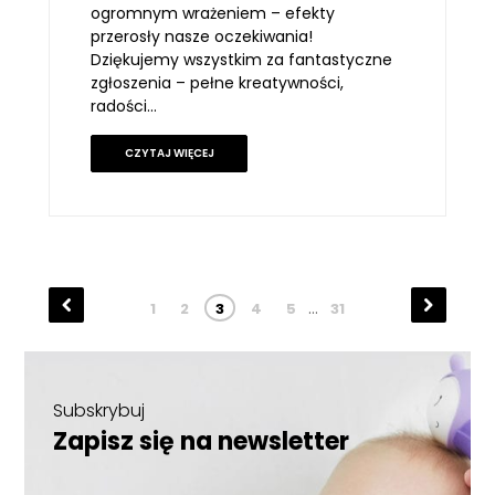
ogromnym wrażeniem – efekty
przerosły nasze oczekiwania!
Dziękujemy wszystkim za fantastyczne
zgłoszenia – pełne kreatywności,
radości…
CZYTAJ WIĘCEJ
«
Następna
…
1
2
3
4
5
31
Poprzednia
strona
strona
»
Subskrybuj
Zapisz się na newsletter