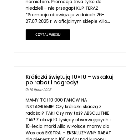
namiotem. Promocja trwa tylko do
niedzieli – nie przegap! KUP TERAZ
*Promocja obowiązuje w dniach 26-
27.07.2025 r. w oficjalnym sklepie Alilo…
CZYTAJ WIĘCEJ
Króliczki świętują 10×10 – wskakuj
po rabat i nagrody!
10 lipca 2025
MAMY TO! 10 000 FANÓW NA
INSTAGRAMIE! Czy króliczki skaczą z
radości? TAK! Czy my też? ABSOLUTNIE
TAK! Z okazji 10 tysięcy obserwujących i
10-lecia marki Alilo w Polsce mamy dla
Was coś EKSTRA: – EKSKLUZYWNY RABAT
dla pierwszych 100 osób! Kod kuponu: