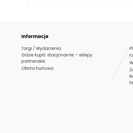
Informacje
Targi / Wydarzenia
P
Gdzie kupić stacjonarnie – sklepy
F
partnerskie
W
Oferta hurtowa
Z
R
t