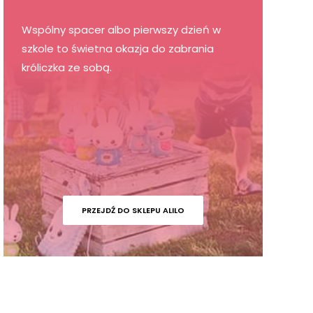
Wspólny spacer albo pierwszy dzień w
szkole to świetna okazja do zabrania
króliczka ze sobą.
PRZEJDŹ DO SKLEPU ALILO