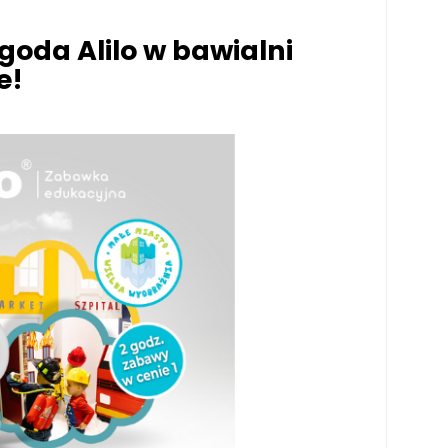
oda Alilo w bawialni
e!