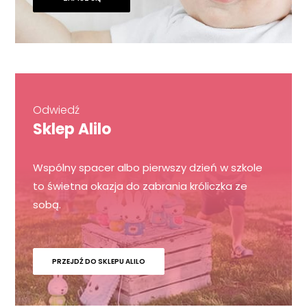
Odwiedź
Sklep Alilo
Wspólny spacer albo pierwszy dzień w szkole
to świetna okazja do zabrania króliczka ze
sobą.
PRZEJDŹ DO SKLEPU ALILO