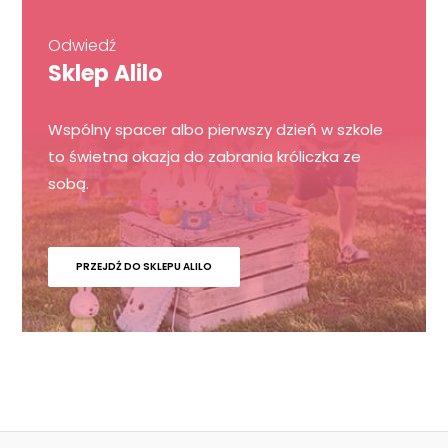
Odwiedź
Sklep Alilo
Wspólny spacer albo pierwszy dzień w szkole
to świetna okazja do zabrania króliczka ze
sobą.
PRZEJDŹ DO SKLEPU ALILO