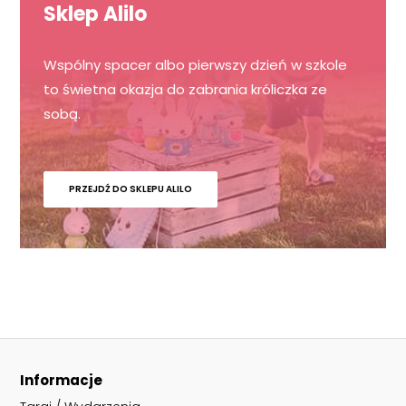
Sklep Alilo
Wspólny spacer albo pierwszy dzień w szkole
to świetna okazja do zabrania króliczka ze
sobą.
PRZEJDŹ DO SKLEPU ALILO
Informacje