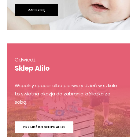
ZAPISZ SIĘ
Odwiedź
Sklep Alilo
Wspólny spacer albo pierwszy dzień w szkole
to świetna okazja do zabrania króliczka ze
sobą.
PRZEJDŹ DO SKLEPU ALILO