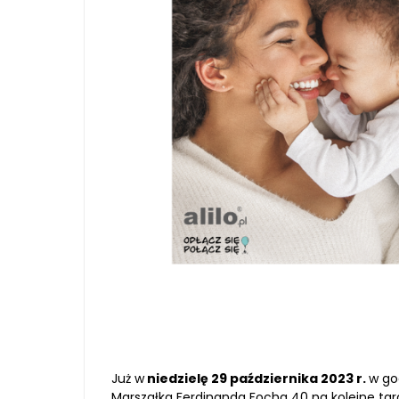
Już w
niedzielę 29 października 2023 r.
w go
Marszałka Ferdinanda Focha 40 na kolejne tar