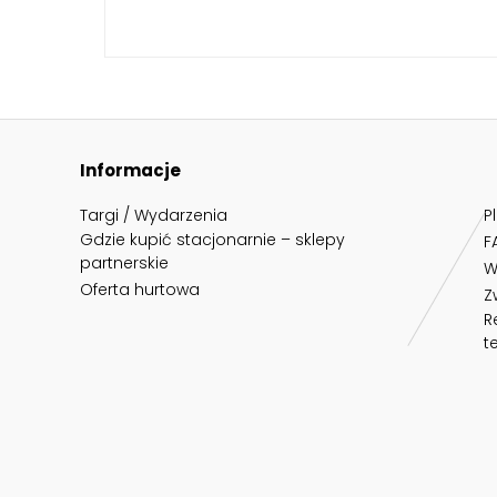
Informacje
Targi / Wydarzenia
P
Gdzie kupić stacjonarnie – sklepy
F
partnerskie
W
Oferta hurtowa
Z
R
t