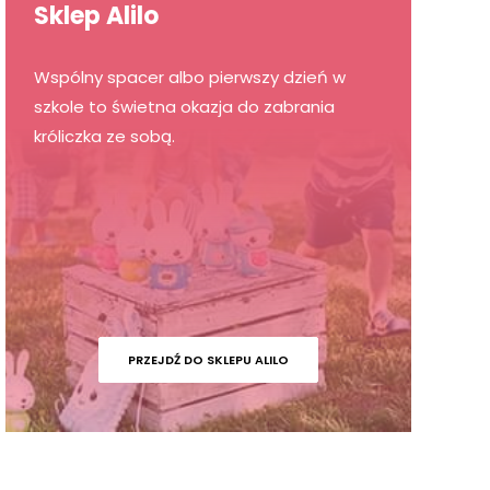
Sklep Alilo
Wspólny spacer albo pierwszy dzień w
szkole to świetna okazja do zabrania
króliczka ze sobą.
PRZEJDŹ DO SKLEPU ALILO