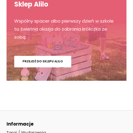
Sklep Alilo
Wspólny spacer albo pierwszy dzień w szkole
to świetna okazja do zabrania króliczka ze
sobą.
PRZEJDŹ DO SKLEPU ALILO
Informacje
Targi / Wydarzenia