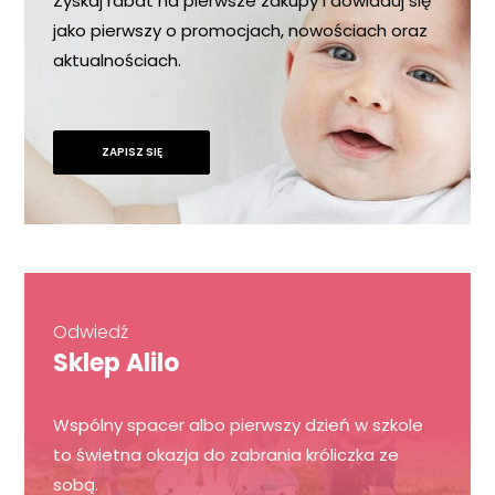
Zyskaj rabat na pierwsze zakupy i dowiaduj się
jako pierwszy o promocjach, nowościach oraz
aktualnościach.
ZAPISZ SIĘ
Odwiedź
Sklep Alilo
Wspólny spacer albo pierwszy dzień w szkole
to świetna okazja do zabrania króliczka ze
sobą.