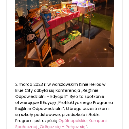
2 marca 2023 r. w warszawskim Kinie Helios w
Blue City odbyła się Konferencja „Re@lnie
Odpowiedzialni – Edycja II”. Było to spotkanie
otwierające II Edycję „Profilaktycznego Programu
Re@lnie Odpowiedzialni”, którego uczestnikami
są szkoły podstawowe, przedszkola i żłobki.
Program jest częścią
Ogólnopolskiej Kampanii
Społecznej „Odłącz się – Połącz się”
.