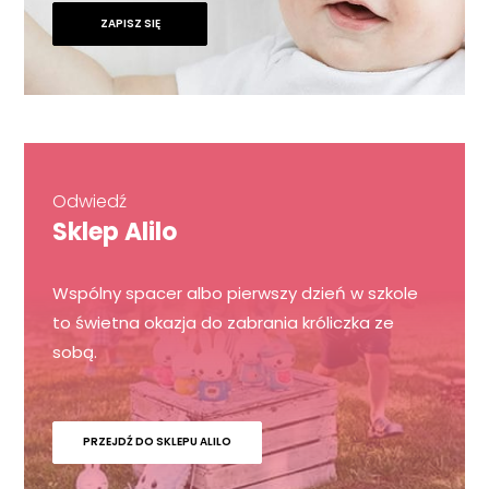
ZAPISZ SIĘ
Odwiedź
Sklep Alilo
Wspólny spacer albo pierwszy dzień w szkole
to świetna okazja do zabrania króliczka ze
sobą.
PRZEJDŹ DO SKLEPU ALILO