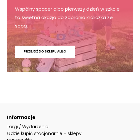
Wspólny spacer albo pierwszy dzień w szkole
to świetna okazja do zabrania króliczka ze
sobą.
PRZEJDŹ DO SKLEPU ALILO
Informacje
Targi / Wydarzenia
Gdzie kupić stacjonarnie – sklepy