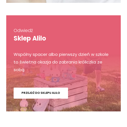
Odwiedź
Sklep Alilo
Wspólny spacer albo pierwszy dzień w szkole
to świetna okazja do zabrania króliczka ze
sobą.
PRZEJDŹ DO SKLEPU ALILO