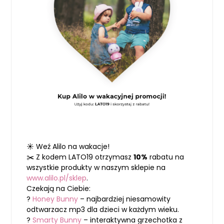
☀️ Weź Alilo na wakacje!
✂️ Z kodem LATO19 otrzymasz
10%
rabatu na
wszystkie produkty w naszym sklepie na
www.alilo.pl/sklep
.
Czekają na Ciebie:
?
Honey Bunny
– najbardziej niesamowity
odtwarzacz mp3 dla dzieci w każdym wieku.
?
Smarty Bunny
– interaktywna grzechotka z