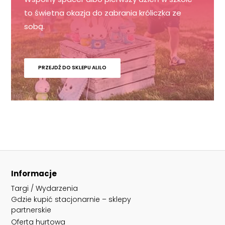
to świetna okazja do zabrania króliczka ze
sobą.
PRZEJDŹ DO SKLEPU ALILO
Informacje
Targi / Wydarzenia
Gdzie kupić stacjonarnie – sklepy
partnerskie
Oferta hurtowa