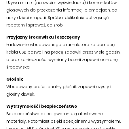
Używa mimiki (na swoim wyświetlaczu) i komunikatów
głosowych do przekazania informacji o emocjach, co
uczy dzieci empatii. Spróbuj delikatnie potrząsnąć
robotem i sprawdź, co zrobi.
Przyjazny środowisku i oszczędny
Ładowanie wbudowanego akumulatora za pomocą
kabla USB pozwoli na pracę zabawki przez wiele godzin,
a brak konieczności wymiany baterii zapewni ochronę
środowiska.
Głośnik
Wbudowany profesjonalny głośnik zapewni czysty i
głośny dźwięk.
Wytrzymałość i bezpieczeństwo
Bezpieczeństwo dzieci gwarantują atestowane
materiały. Natomiast dzięki specjalnemu wytrzymałemu
tworzywu ABS, które jest 30 razy mocniejsze niż zwykły