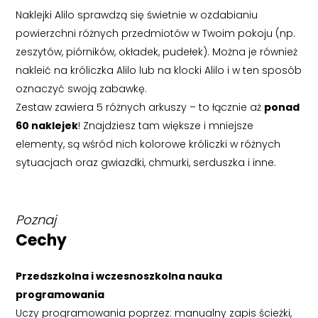
Naklejki Alilo sprawdzą się świetnie w ozdabianiu
powierzchni różnych przedmiotów w Twoim pokoju (np.
zeszytów, piórników, okładek, pudełek). Można je również
nakleić na króliczka Alilo lub na klocki Alilo i w ten sposób
oznaczyć swoją zabawkę.
Zestaw zawiera 5 różnych arkuszy – to łącznie aż
ponad
60 naklejek
! Znajdziesz tam większe i mniejsze
elementy, są wśród nich kolorowe króliczki w różnych
sytuacjach oraz gwiazdki, chmurki, serduszka i inne.
Poznaj
Cechy
Przedszkolna i wczesnoszkolna nauka
programowania
Uczy programowania poprzez: manualny zapis ścieżki,