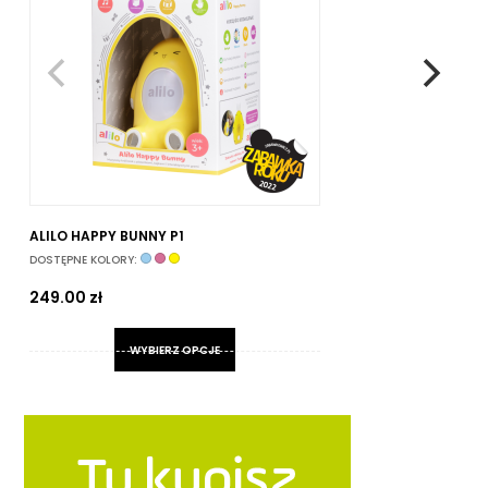
ALILO HAPPY BUNNY P1
TO
DOSTĘPNE KOLORY:
5
249.00
zł
WYBIERZ OPCJE
Ten
produkt
ma
wiele
wariantów.