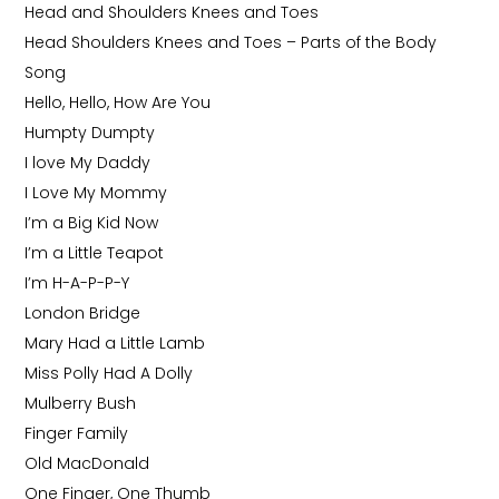
Head and Shoulders Knees and Toes
Head Shoulders Knees and Toes – Parts of the Body
Song
Hello, Hello, How Are You
Humpty Dumpty
I love My Daddy
I Love My Mommy
I’m a Big Kid Now
I’m a Little Teapot
I’m H-A-P-P-Y
London Bridge
Mary Had a Little Lamb
Miss Polly Had A Dolly
Mulberry Bush
Finger Family
Old MacDonald
One Finger, One Thumb