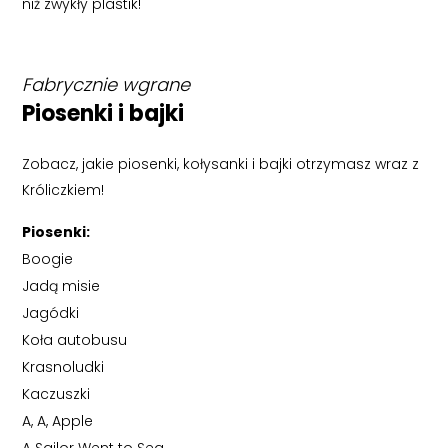
niż zwykły plastik!
Fabrycznie wgrane
Piosenki i bajki
Zobacz, jakie piosenki, kołysanki i bajki otrzymasz wraz z
Króliczkiem!
Piosenki:
Boogie
Jadą misie
Jagódki
Koła autobusu
Krasnoludki
Kaczuszki
A, A, Apple