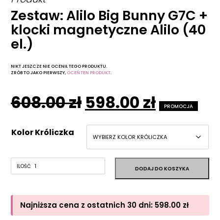
Zestaw: Alilo Big Bunny G7C +
klocki magnetyczne Alilo (40
el.)
NIKT JESZCZE NIE OCENIŁ TEGO PRODUKTU.
ZRÓB TO JAKO PIERWSZY,
OCEŃ TEN PRODUKT
.
Pierwotna
Aktual
608.00
zł
598.00
zł
PROMOCJA
cena
cena
Kolor Króliczka
wynosiła:
wynosi:
608.00 zł.
598.00 z
Najniższa cena z ostatnich 30 dni:
598.00
zł