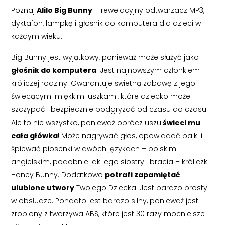
Poznaj
Alilo Big Bunny
– rewelacyjny odtwarzacz MP3,
dyktafon, lampkę i głośnik do komputera dla dzieci w
każdym wieku.
Big Bunny jest wyjątkowy, ponieważ może służyć jako
głośnik do komputera
! Jest najnowszym członkiem
króliczej rodziny. Gwarantuje świetną zabawę z jego
świecącymi miękkimi uszkami, które dziecko może
szczypać i bezpiecznie podgryzać od czasu do czasu.
Ale to nie wszystko, ponieważ oprócz uszu
świeci mu
cała główka
! Może nagrywać głos, opowiadać bajki i
śpiewać piosenki w dwóch językach – polskim i
angielskim, podobnie jak jego siostry i bracia – króliczki
Honey Bunny. Dodatkowo
potrafi zapamiętać
ulubione utwory
Twojego Dziecka. Jest bardzo prosty
w obsłudze. Ponadto jest bardzo silny, ponieważ jest
zrobiony z tworzywa ABS, które jest 30 razy mocniejsze