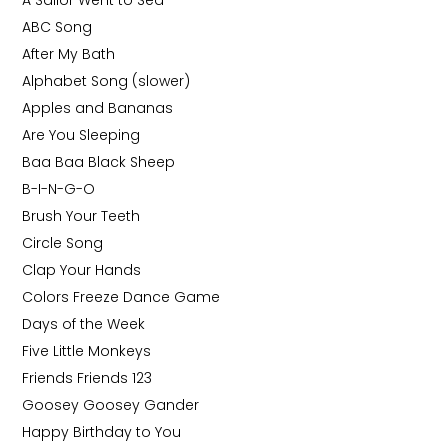
A Sailor Went to Sea
ABC Song
After My Bath
Alphabet Song (slower)
Apples and Bananas
Are You Sleeping
Baa Baa Black Sheep
B-I-N-G-O
Brush Your Teeth
Circle Song
Clap Your Hands
Colors Freeze Dance Game
Days of the Week
Five Little Monkeys
Friends Friends 123
Goosey Goosey Gander
Happy Birthday to You