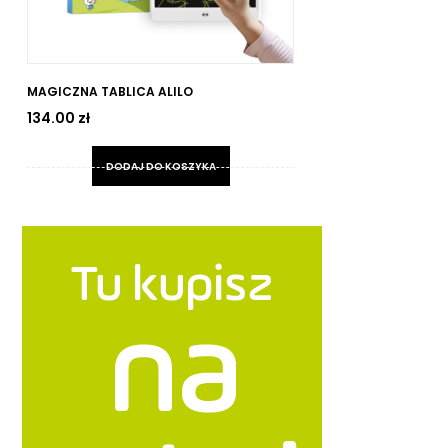
MAGICZNA TABLICA ALILO
TO
134.00
zł
5
DODAJ DO KOSZYKA