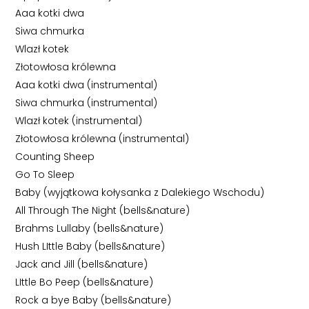
Aaa kotki dwa
Siwa chmurka
Wlazł kotek
Złotowłosa królewna
Aaa kotki dwa (instrumental)
Siwa chmurka (instrumental)
Wlazł kotek (instrumental)
Złotowłosa królewna (instrumental)
Counting Sheep
Go To Sleep
Baby (wyjątkowa kołysanka z Dalekiego Wschodu)
All Through The Night (bells&nature)
Brahms Lullaby (bells&nature)
Hush LIttle Baby (bells&nature)
Jack and Jill (bells&nature)
LIttle Bo Peep (bells&nature)
Rock a bye Baby (bells&nature)