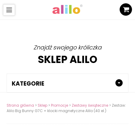
Znajdź swojego króliczka
SKLEP ALILO
KATEGORIE
Strona główna
>
Sklep
>
Promocje
>
Zestawy świąteczne
> Zestaw:
Alilo Big Bunny G7C + klocki magnetyczne Alilo (40 el.)