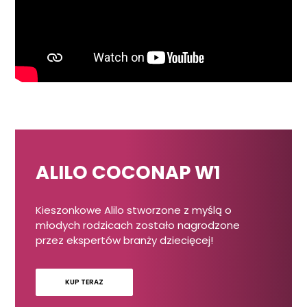
ALILO COCONAP W1
Kieszonkowe Alilo stworzone z myślą o
młodych rodzicach zostało nagrodzone
przez ekspertów branży dziecięcej!
KUP TERAZ