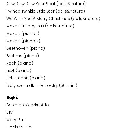
Row, Row, Row Your Boat (bells&nature)
Twinkle Twinkle Little Star (bells&nature)
We Wish You A Merry Christmas (bells&nature)
Mozart Lullaby in D (bells&nature)
Mozart (piano 1)
Mozart (piano 2)
Beethoven (piano)
Brahms (piano)
Rach (piano)
Liszt (piano)
Schumann (piano)
Biały szum dla niemowląt (30 min.)
Bajki:
Bajka o króliczku Alilo
Elfy
Motyl Emil
Pytalska Ola