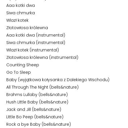
Aaa kotki dwa
Siwa chmurka
Wlazł kotek
Złotowłosa królewna
Aaa kotki dwa (instrumental)
Siwa chmurka (instrumental)
Wlazł kotek (instrumental)
Złotowłosa królewna (instrumental)
Counting Sheep
Go To Sleep
Baby (wyjątkowa kołysanka z Dalekiego Wschodu)
All Through The Night (bells&nature)
Brahms Lullaby (bells&nature)
Hush LIttle Baby (bells&nature)
Jack and Jill (bells&nature)
LIttle Bo Peep (bells&nature)
Rock a bye Baby (bells&nature)