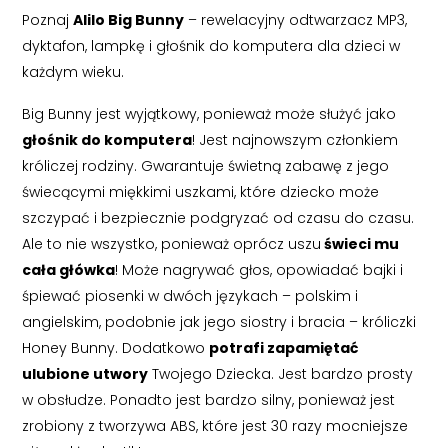
Poznaj
Alilo Big Bunny
– rewelacyjny odtwarzacz MP3,
dyktafon, lampkę i głośnik do komputera dla dzieci w
każdym wieku.
Big Bunny jest wyjątkowy, ponieważ może służyć jako
głośnik do komputera
! Jest najnowszym członkiem
króliczej rodziny. Gwarantuje świetną zabawę z jego
świecącymi miękkimi uszkami, które dziecko może
szczypać i bezpiecznie podgryzać od czasu do czasu.
Ale to nie wszystko, ponieważ oprócz uszu
świeci mu
cała główka
! Może nagrywać głos, opowiadać bajki i
śpiewać piosenki w dwóch językach – polskim i
angielskim, podobnie jak jego siostry i bracia – króliczki
Honey Bunny. Dodatkowo
potrafi zapamiętać
ulubione utwory
Twojego Dziecka. Jest bardzo prosty
w obsłudze. Ponadto jest bardzo silny, ponieważ jest
zrobiony z tworzywa ABS, które jest 30 razy mocniejsze