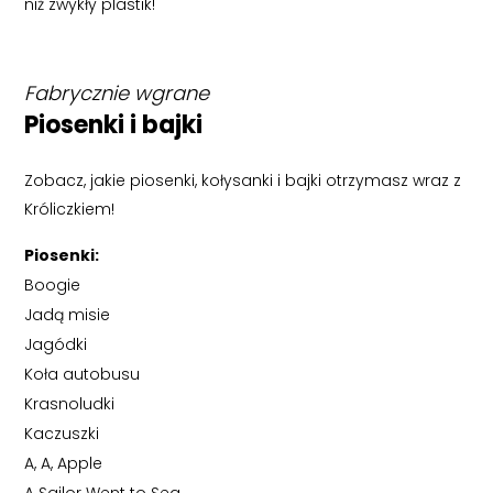
niż zwykły plastik!
Fabrycznie wgrane
Piosenki i bajki
Zobacz, jakie piosenki, kołysanki i bajki otrzymasz wraz z
Króliczkiem!
Piosenki:
Boogie
Jadą misie
Jagódki
Koła autobusu
Krasnoludki
Kaczuszki
A, A, Apple