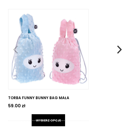
TORBA FUNNY BUNNY BAG MAŁA
KL
EL
59.00
zł
15
WYBIERZ OPCJE
Ten