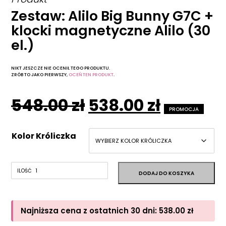
Zestaw: Alilo Big Bunny G7C +
klocki magnetyczne Alilo (30
el.)
NIKT JESZCZE NIE OCENIŁ TEGO PRODUKTU.
ZRÓB TO JAKO PIERWSZY,
OCEŃ TEN PRODUKT
.
Pierwotna
Aktual
548.00
zł
538.00
zł
PROMOCJA
cena
cena
Kolor Króliczka
wynosiła:
wynosi:
548.00 zł.
538.00 z
Najniższa cena z ostatnich 30 dni:
538.00
zł