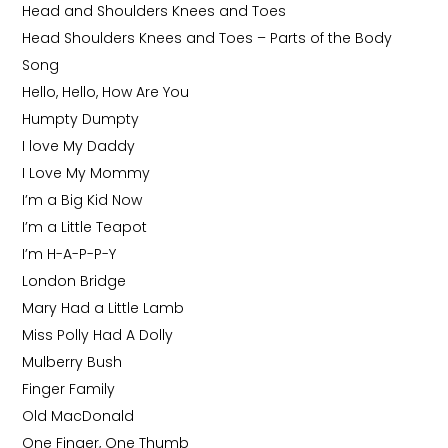
Head and Shoulders Knees and Toes
Head Shoulders Knees and Toes – Parts of the Body
Song
Hello, Hello, How Are You
Humpty Dumpty
I love My Daddy
I Love My Mommy
I’m a Big Kid Now
I’m a Little Teapot
I’m H-A-P-P-Y
London Bridge
Mary Had a Little Lamb
Miss Polly Had A Dolly
Mulberry Bush
Finger Family
Old MacDonald
One Finger, One Thumb