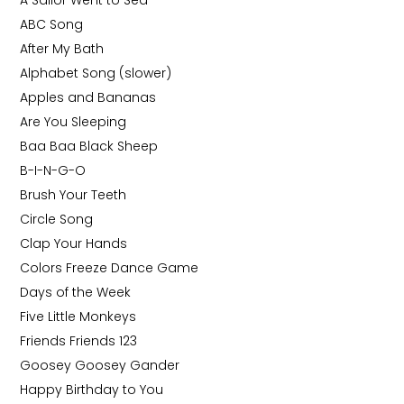
A Sailor Went to Sea
ABC Song
After My Bath
Alphabet Song (slower)
Apples and Bananas
Are You Sleeping
Baa Baa Black Sheep
B-I-N-G-O
Brush Your Teeth
Circle Song
Clap Your Hands
Colors Freeze Dance Game
Days of the Week
Five Little Monkeys
Friends Friends 123
Goosey Goosey Gander
Happy Birthday to You