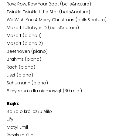
Row, Row, Row Your Boat (bells&nature)
Twinkle Twinkle Little Star (bells&nature)
We Wish You A Merry Christmas (bells&nature)
Mozart Lullaby in D (bells&nature)
Mozart (piano 1)
Mozart (piano 2)
Beethoven (piano)
Brahms (piano)
Rach (piano)
Liszt (piano)
Schumann (piano)
Biały szum dla niemowląt (30 min.)
Bajki:
Bajka o króliczku Alilo
Elfy
Motyl Emil
Pytalska Ola