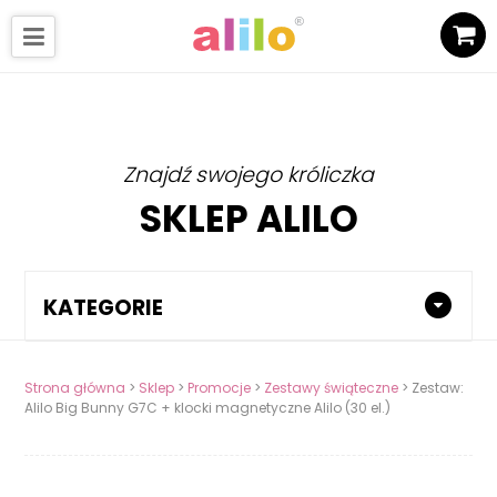
Znajdź swojego króliczka
SKLEP ALILO
KATEGORIE
Strona główna
>
Sklep
>
Promocje
>
Zestawy świąteczne
> Zestaw:
Alilo Big Bunny G7C + klocki magnetyczne Alilo (30 el.)