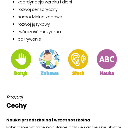
koordynacja wzroku i dłoni
rozwój sensoryczny
samodzielna zabawa
rozwój językowy
twórczość muzyczna
odkrywanie
Poznaj
Cechy
Nauka przedszkolna i wczesnoszkolna
Fabrycznie wgrane popularne polskie i angielskie utwory