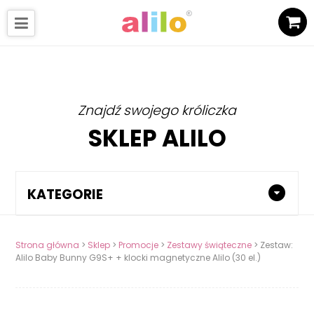
Znajdź swojego króliczka
SKLEP ALILO
KATEGORIE
Strona główna
>
Sklep
>
Promocje
>
Zestawy świąteczne
> Zestaw:
Alilo Baby Bunny G9S+ + klocki magnetyczne Alilo (30 el.)