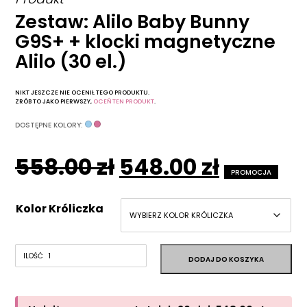
Zestaw: Alilo Baby Bunny
G9S+ + klocki magnetyczne
Alilo (30 el.)
NIKT JESZCZE NIE OCENIŁ TEGO PRODUKTU.
ZRÓB TO JAKO PIERWSZY,
OCEŃ TEN PRODUKT
.
DOSTĘPNE KOLORY:
Pierwotna
Aktual
558.00
zł
548.00
zł
PROMOCJA
cena
cena
Kolor Króliczka
wynosiła:
wynosi:
558.00 zł.
548.00 z