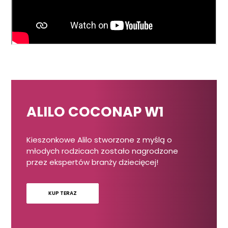
ALILO COCONAP W1
Kieszonkowe Alilo stworzone z myślą o
młodych rodzicach zostało nagrodzone
przez ekspertów branży dziecięcej!
KUP TERAZ