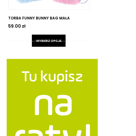
TORBA FUNNY BUNNY BAG MAŁA
KL
EL
59.00
zł
21
WYBIERZ OPCJE
Ten
produkt
ma
wiele
wariantów.
Opcje
można
wybrać
na
stronie
produktu