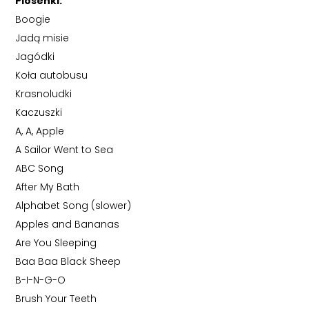
Piosenki:
Boogie
Jadą misie
Jagódki
Koła autobusu
Krasnoludki
Kaczuszki
A, A, Apple
A Sailor Went to Sea
ABC Song
After My Bath
Alphabet Song (slower)
Apples and Bananas
Are You Sleeping
Baa Baa Black Sheep
B-I-N-G-O
Brush Your Teeth