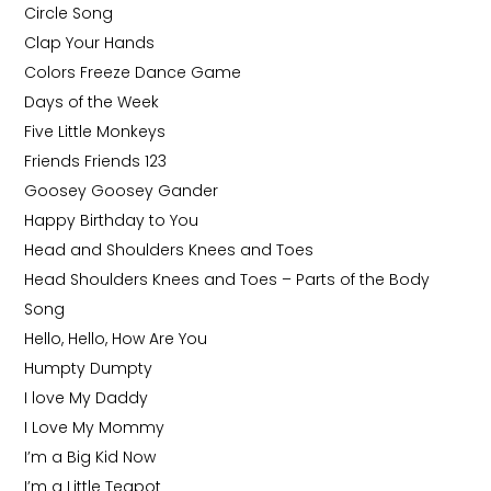
Circle Song
Clap Your Hands
Colors Freeze Dance Game
Days of the Week
Five Little Monkeys
Friends Friends 123
Goosey Goosey Gander
Happy Birthday to You
Head and Shoulders Knees and Toes
Head Shoulders Knees and Toes – Parts of the Body
Song
Hello, Hello, How Are You
Humpty Dumpty
I love My Daddy
I Love My Mommy
I’m a Big Kid Now
I’m a Little Teapot