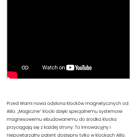
Przed Wami nowa odsłona klocków magnetycznych od
Alilo. „Magiczne” klocki dzięki specjalnemu systemowi
magnesowemu wbudowanemu do środka klocka
przyciągają się z każdej strony. To innowacyjny i
niepowtarzalny patent dostępny tylko w klockach Alilo.