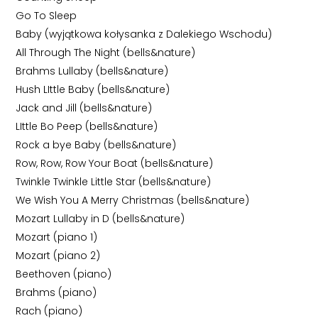
Go To Sleep
Baby (wyjątkowa kołysanka z Dalekiego Wschodu)
All Through The Night (bells&nature)
Brahms Lullaby (bells&nature)
Hush LIttle Baby (bells&nature)
Jack and Jill (bells&nature)
LIttle Bo Peep (bells&nature)
Rock a bye Baby (bells&nature)
Row, Row, Row Your Boat (bells&nature)
Twinkle Twinkle Little Star (bells&nature)
We Wish You A Merry Christmas (bells&nature)
Mozart Lullaby in D (bells&nature)
Mozart (piano 1)
Mozart (piano 2)
Beethoven (piano)
Brahms (piano)
Rach (piano)