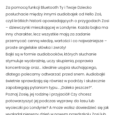
Za pomocą funkcji Bluetooth Ty i Twoje Dziecko
posłuchacie między innymi audiobajek od Hello Zoś,
czyli krótkich historii opowiadających o przygodach Zosi
– dziewczynki mieszkającej w Londynie. Każda bajka ma
inny charakter, lecz wszystkie mają za zadanie
przemycać cenną wiedzę, wartości i co najważniejsze –
proste angielskie słówka i zwroty!
Bajki są w formie audiobooków, których słuchanie
stymuluje wyobraźnię, uczy skupienia, poprawia
koncentrację oraz… idealnie usypia słuchającego,
dlatego polecamy odtwarzać przed snem. Audiobajki
świetnie sprawdzają się również w podróży i skutecznie
zapobiegają pytaniom typu… „Daleko jeszcze?”.
Poznaj Zosię, jej rodzinę i przyjaciół! Czy chcesz
potowarzyszyć jej podczas wyprawy do lasu lub
wycieczki po Londynie? A może wolisz dowiedzieć się jak
wyglądał pierwszy dzień w nowym przedszkolu Zosi lub