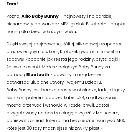
Ears!
Poznaj
Alilo Baby Bunny
– najnowszy i najbardziej
niesamowity odtwarzacz MP3, głośnik Bluetooth i lampkę
nocną dla dzieci w każdym wieku.
Dzięki swojej zdejmowanej, żółtej, silikonowej czapeczce
oraz świecącym uszkom, Króliczek gwarantuje świetną
zabawę! Podobnie jak reszta jego rodziny, czyta bajki i
śpiewa piosenki. Możesz połączyć Baby Bunny za
pomocą
Bluetooth
z dowolnym urządzeniem i
odtwarzać ulubione utwory Twojemu Dziecku.
Baby Bunny jest bardzo prosty w obsłudze, ładuje i łączy
się z komputerem poprzez kabel USB, a odtwarzanie
można przerwać i wznowić w każdej chwili. Został
przygotowany na bardzo długą przyjaźń z Maluchem,
ponieważ zamiast futerka ma bezpieczne tworzywo ABS,
które jest 30 razy mocniejsze niż zwykły plastik.